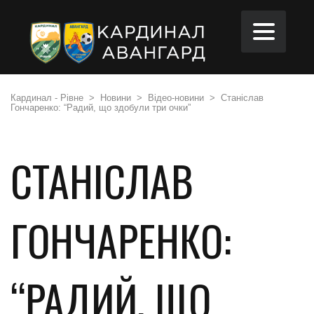
Кардинал - Рівне
>
Новини
>
Відео-новини
>
Станіслав
Гончаренко: “Радий, що здобули три очки”
СТАНІСЛАВ
ГОНЧАРЕНКО:
“РАДИЙ, ЩО