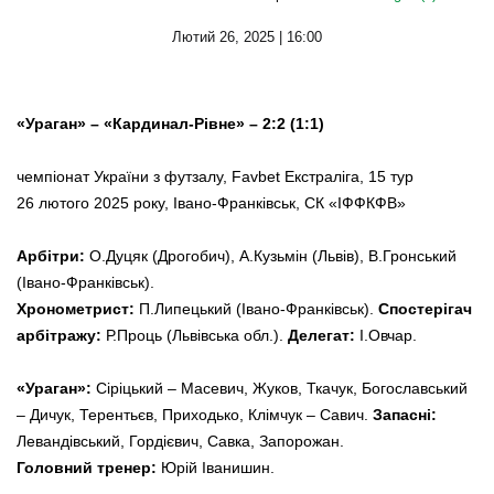
Лютий 26, 2025 | 16:00
«Ураган» – «Кардинал-Рівне» – 2:2 (1:1)
чемпіонат України з футзалу, Favbet Екстраліга, 15 тур
26 лютого 2025 року, Івано-Франківськ, СК «ІФФКФВ»
Арбітри:
О.Дуцяк (Дрогобич), А.Кузьмін (Львів), В.Гронський
(Івано-Франківськ).
Хронометрист:
П.Липецький (Івано-Франківськ).
Спостерігач
арбітражу:
Р.Проць (Львівська обл.).
Делегат:
І.Овчар.
«Ураган»:
Сіріцький – Масевич, Жуков, Ткачук, Богославський
– Дичук, Терентьєв, Приходько, Клімчук – Савич.
Запасні:
Левандівський, Гордієвич, Савка, Запорожан.
Головний тренер:
Юрій Іванишин.