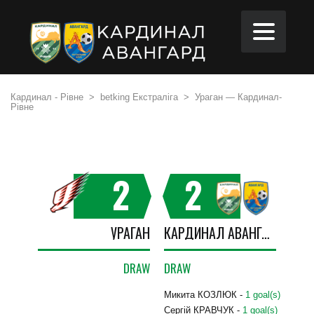
Кардинал - Рівне
>
betking Екстраліга
>
Ураган — Кардинал-
Рівне
2
2
УРАГАН
КАРДИНАЛ АВАНГАРД
DRAW
DRAW
Микита КОЗЛЮК -
1 goal(s)
Сергій КРАВЧУК -
1 goal(s)