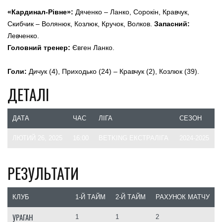
«Кардинал-Рівне»:
Дяченко – Ланко, Сорокін, Кравчук,
Скибчик – Волянюк, Козлюк, Кручок, Волков.
Запасний:
Левченко.
Головний тренер:
Євген Ланко.
Голи:
Дичук (4), Приходько (24) – Кравчук (2), Козлюк (39).
ДЕТАЛІ
ДАТА
ЧАС
ЛІГА
СЕЗОН
ЛЮТИЙ 26, 2025
16:00
BETKING ЕКСТРАЛІГА
2024-2025
РЕЗУЛЬТАТИ
КЛУБ
1-Й ТАЙМ
2-Й ТАЙМ
РАХУНОК МАТЧУ
УРАГАН
1
1
2