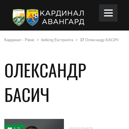
Кардинал - Рівне
>
betking Екстраліга
>
17
Олександр БАСИЧ
ОЛЕКСАНДР
БАСИЧ
УКРАЇНА
НАЦІОНАЛЬНІСТЬ