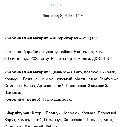
goal(s)
Листопад 8, 2025 | 14:30
«Кардинал Авангард» – «Фурнітура» – 2:3 (1:1)
чемпіонат України з футзалу, betking Екстраліга, 8 тур
08 листопада 2025 року, Рівне, спорткомплекс ДЮСШ №4
«Кардинал Авангард»:
Дяченко – Ланко, Козлюк, Скибчик,
Кравчук – Волянюк, А.Малиновський, Мартиненко, Горбулько –
Семенюк, Басич, Артишевський, Парфенюк.
Запасний:
Левченко.
Головний тренер:
Павло Дармовіс.
«Фурнітура»:
Кітор – Блащук, Нападюк, Крамар, Блонський –
Харук, Камрадський, Романчук, Запивахін – Подлюк, Бевз,
Степанов.
Запасний:
Кіфʼяк.