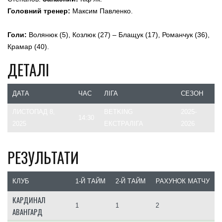
Головний тренер:
Максим Павленко.
Голи:
Волянюк (5), Козлюк (27) – Блащук (17), Романчук (36),
Крамар (40).
ДЕТАЛІ
ДАТА
ЧАС
ЛІГА
СЕЗОН
ЛИСТОПАД 8,
BETKING
2025-
14:30
2025
ЕКСТРАЛІГА
2026
РЕЗУЛЬТАТИ
КЛУБ
1-Й ТАЙМ
2-Й ТАЙМ
РАХУНОК МАТЧУ
КАРДИНАЛ
1
1
2
АВАНГАРД