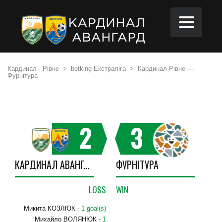
Кардинал - Рівне
>
betking Екстраліга
>
Кардинал-Рівне —
Фурнітура
2
3
КАРДИНАЛ АВАНГАРД
ФУРНІТУРА
LOSS
WIN
Микита КОЗЛЮК -
1 goal(s)
Михайло ВОЛЯНЮК -
1