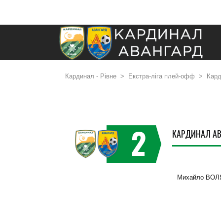
Кардинал - Рівне
>
Екстра-ліга плей-офф
>
Кард
2
КАРДИНАЛ А
Михайло ВОЛ