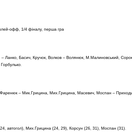
 плей-офф, 1/4 фіналу, перша гра
 – Ланко, Басич, Кручок, Волков – Волянюк, М.Малиновський, Сорок
 Горбулько.
, Фаренюк – Мик.Грицина, Мих.Грицина, Масевич, Моспан – Приходь
24, автогол), Мих.Грицина (24, 29), Корсун (26, 31), Моспан (31).