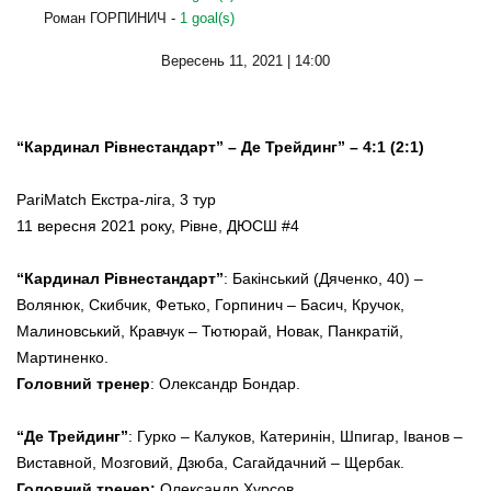
Роман ГОРПИНИЧ -
1 goal(s)
Вересень 11, 2021 | 14:00
“Кардинал Рівнестандарт” – Де Трейдинг” – 4:1 (2:1)
PariMatch Екстра-ліга, 3 тур
11 вересня 2021 року, Рівне, ДЮСШ #4
“Кардинал Рівнестандарт”
: Бакінський (Дяченко, 40) –
Волянюк, Скибчик, Фетько, Горпинич – Басич, Кручок,
Малиновський, Кравчук – Тютюрай, Новак, Панкратій,
Мартиненко.
Головний тренер
: Олександр Бондар.
“Де Трейдинг”
: Гурко – Калуков, Катеринін, Шпигар, Іванов –
Виставной, Мозговий, Дзюба, Сагайдачний – Щербак.
Головний тренер:
Олександр Хурсов.