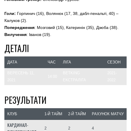
Голи:
Горпинич (16), Волянюк (17, 38, дабл-пенальті, 40) –
Калуков (2).
Попередження
: Мозговий (15), Катеринін (35), Дзюба (38).
Вилучення
: Іванов (19).
ДЕТАЛІ
ДАТА
ЧАС
ЛІГА
СЕЗОН
ВЕРЕСЕНЬ 11,
BETKING
2021-
14:00
2021
ЕКСТРАЛІГА
2022
РЕЗУЛЬТАТИ
КЛУБ
1-Й ТАЙМ
2-Й ТАЙМ
РАХУНОК МАТЧУ
КАРДИНАЛ-
2
2
4