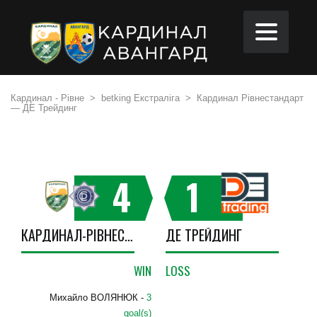
Кардинал - Рівне
>
betking Екстраліга
>
Кардинал Рівнестандарт
— ДЕ Трейдинг
4
1
КАРДИНАЛ-РІВНЕСТАНДАРТ
ДЕ ТРЕЙДИНГ
WIN
LOSS
Михайло ВОЛЯНЮК -
3
goal(s)